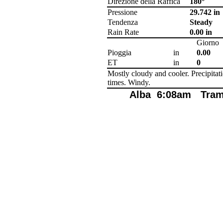
Direzione della Raffica
180°
Pressione
29.742 in
Tendenza
Steady
Rain Rate
0.00 in
UV
Umid. Terreno 2
Umid. Terreno 3
Umid. Terreno 4
Temp. Terreno 1
Temp. Terreno 2
Temp. Terreno 3
Temp. Terreno 4
Bagnatura 2
Temp Foglia 1
Temp Foglia 2
Giorno
Radiazione Solare
Umid. Terreno 1
Bagnatura 1
Pioggia
in
0.00
ET
in
0
Mostly cloudy and cooler. Precipitat
times. Windy.
Alba
6:08am
Tra