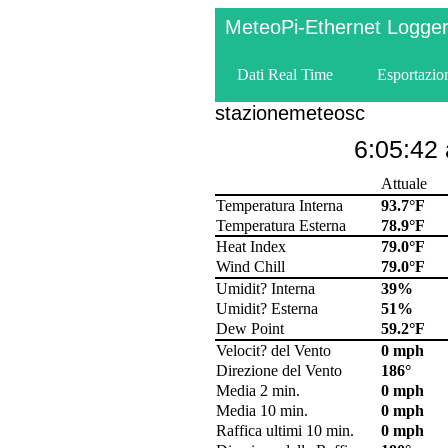
MeteoPi-Ethernet Logge
Dati Real Time
Esportazio
stazionemeteosc
6:05:42
Attuale
Temperatura Interna
93.7°F
Temperatura Esterna
78.9°F
2nd Temp
3rd Temp
4th Temp
Heat Index
79.0°F
THW Index
Wind Chill
79.0°F
Umidit? Interna
39%
Umidit? Esterna
51%
2nd Hum
3rd Hum
Dew Point
59.2°F
Velocit? del Vento
0 mph
Direzione del Vento
186°
Media 2 min.
0 mph
Media 10 min.
0 mph
Raffica ultimi 10 min.
0 mph